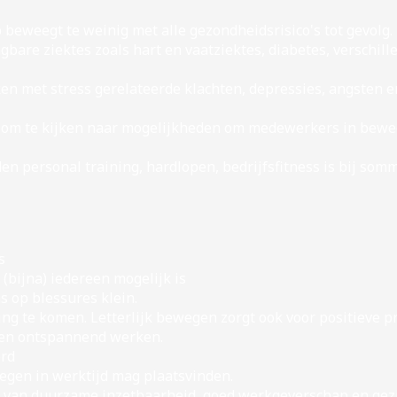
eweegt te weinig met alle gezondheidsrisico's tot gevolg.
agbare ziektes zoals hart en vaatziektes, diabetes, verschi
n met stress gerelateerde klachten, depressies, angsten e
 om te kijken naar mogelijkheden om medewerkers in beweg
 personal training, hardlopen, bedrijfsfitness is bij somm
s
(bijna) iedereen mogelijk is
s op blessures klein.
 te komen. Letterlijk bewegen zorgt ook voor positieve 
n en ontspannend werken.
erd
gen in werktijd mag plaatsvinden.
 van duurzame inzetbaarheid, goed werkgeverschap en gezi