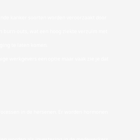
llende kanker soorten worden veroorzaakt door
n burn-outs, wat een hoog ziekte verzuim met
ing te laten komen.
ige werkgevers een optie maar vaak zie je dat
processen in de hersenen. Er worden hormonen
en worden als investering in de medewerkers.