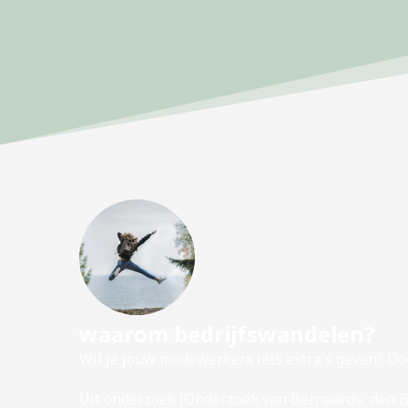
waarom bedrijfswandelen?
Wil je jouw medewerkers iets extra's geven? Do
Uit onderzoek (Onderzoek van Bernaards, den 