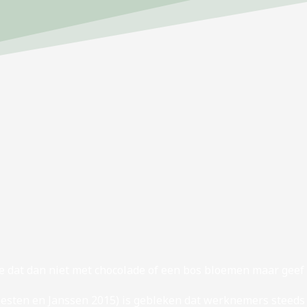
e dat dan niet met chocolade of een bos bloemen maar geef
Besten en Janssen 2015) is gebleken dat werknemers steed