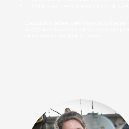
Sociale aspect word meegenomen in de wande
Doordat ik er iedere week sta en de stok achter
pauze" kennen we allemaal. Vaak genoeg zijn e
moment om in beweging te komen